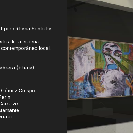
rt para +Feria Santa Fe,
istas de la escena
te contemporáneo local.
abrera (+Feria).
a Gómez Crespo
Perin
Cardozo
stamante
ereñú