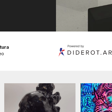
tura
eo